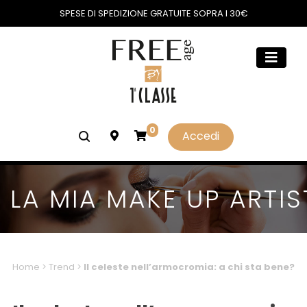
SPESE DI SPEDIZIONE GRATUITE SOPRA I 30€
0
Accedi
LA MIA MAKE UP ARTIS
Home
>
Trend
>
Il celeste nell’armocromia: a chi sta bene?