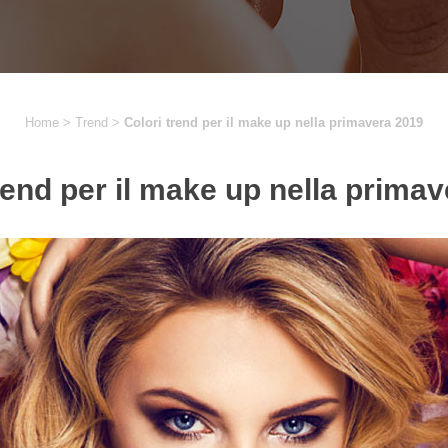
Home
>
Trend
>
Colori trend per il make up nella primavera 2019
rend per il make up nella prima