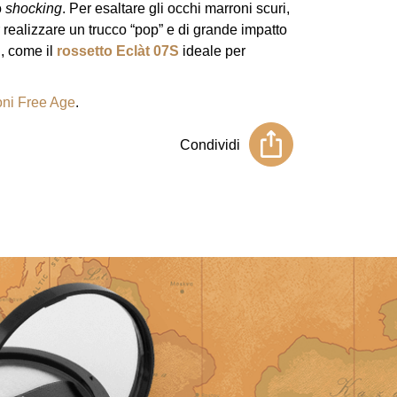
o
shocking
. Per esaltare gli occhi marroni scuri,
r realizzare un trucco “pop” e di grande impatto
i, come il
rossetto Eclàt 07S
ideale per
ni Free Age
.
Condividi