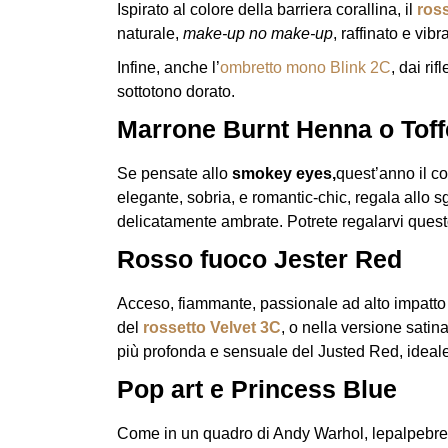
Ispirato al colore della barriera corallina, il
ross
naturale,
make-up no make-up
, raffinato e vibr
Infine, anche l’
ombretto mono Blink 2C
, dai ri
sottotono dorato.
Marrone Burnt Henna o Toff
Se pensate allo
smokey eyes,
quest’anno il c
elegante, sobria, e romantic-chic, regala allo s
delicatamente ambrate. Potrete regalarvi quest
Rosso fuoco Jester Red
Acceso, fiammante, passionale ad alto impatto
del
rossetto Velvet 3C
, o nella versione satin
più profonda e sensuale del Justed Red, ideale 
Pop art e Princess Blue
Come in un quadro di Andy Warhol, lepalpebre