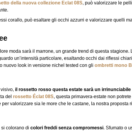
etto della nuova collezione Eclat 08S
, può valorizzare le pe
ante.
flessi corallo, può esaltare gli occhi azzurri e valorizzare quelli ma
ee
olore moda sarà il marrone, un grande trend di questa stagione
guardo un’intensità particolare, esaltando occhi dai riflessi chiar
o nuovo look in versione nichel tested con gli
ombretti mono B
 visivo,
il rossetto rosso questa estate sarà un irrinunciabile
ata del
rossetto Éclat 08S
, questa primavera-estate non potret
per valorizzare sia le more che le castane, la nostra proposta 
 si colorano di
colori freddi
senza compromessi
. Sfumato o us