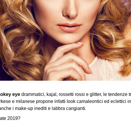
okey eye
drammatici, kajal, rossetti rossi e glitter, le tendenz
ese e milanese propone infatti look camaleontici ed eclettici inc
anche i make-up inediti e labbra cangianti.
tate 2019?