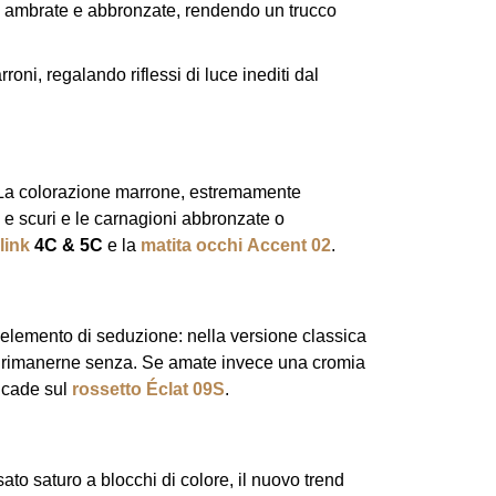
lli ambrate e abbronzate, rendendo un trucco
rroni, regalando riflessi di luce inediti dal
. La colorazione marrone, estremamente
i e scuri e le carnagioni abbronzate o
link
4C & 5C
e la
matita occhi Accent 02
.
elemento di seduzione: nella versione classica
e rimanerne senza. Se amate invece una cromia
ricade sul
rossetto Éclat 09S
.
ato saturo a blocchi di colore, il nuovo trend