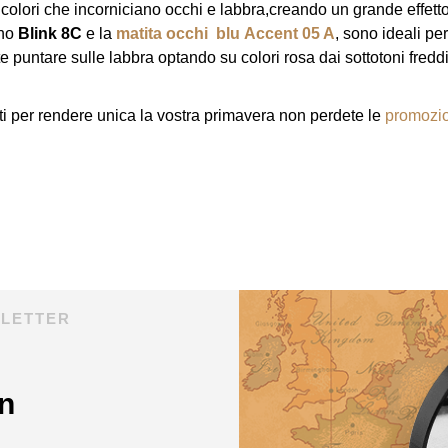
 colori che incorniciano occhi e labbra,creando un grande effett
no
Blink 8C
e la
matita occhi blu Accent 05 A
, sono ideali pe
rete puntare sulle labbra optando su colori rosa dai sottotoni fredd
reti per rendere unica la vostra primavera non perdete le
promozio
SLETTER
n